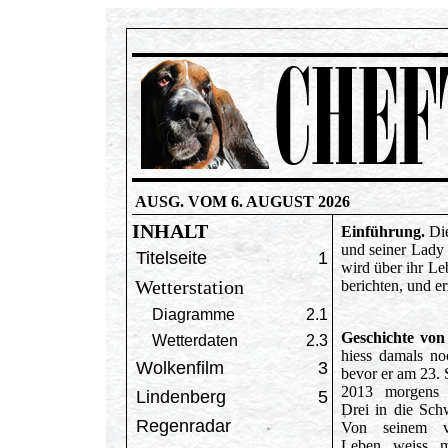
AUSG. VOM 6. AUGUST 2026
INHALT
Einführung.
Di
und seiner Lady
Titelseite
1
wird über ihr Le
Wetterstation
berichten, und er
Diagramme
2.1
Geschichte von
Wetterdaten
2.3
hiess damals no
Wolkenfilm
3
bevor er am 23.
2013 morgens
Lindenberg
5
Drei in die Sch
Regenradar
Von seinem vo
Leben weiss m