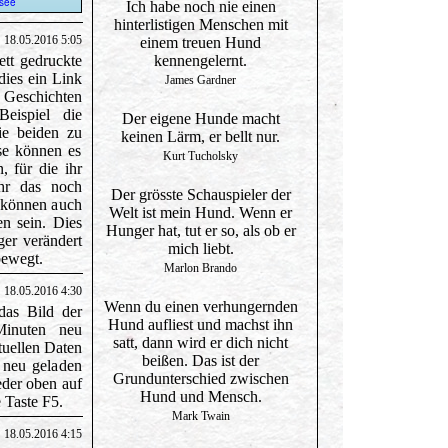
Ich habe noch nie einen
hinterlistigen Menschen mit
18.05.2016 5:05
einem treuen Hund
ett gedruckte
kennengelernt.
 dies ein Link
James Gardner
n Geschichten
ispiel die
Der eigene Hunde macht
ie beiden zu
keinen Lärm, er bellt nur.
ise können es
Kurt Tucholsky
, für die ihr
ihr das noch
Der grösste Schauspieler der
n können auch
Welt ist mein Hund. Wenn er
en sein. Dies
Hunger hat, tut er so, als ob er
ger verändert
mich liebt.
bewegt.
Marlon Brando
18.05.2016 4:30
Wenn du einen verhungernden
das Bild der
Hund aufliest und machst ihn
Minuten neu
satt, dann wird er dich nicht
tuellen Daten
beißen. Das ist der
 neu geladen
Grundunterschied zwischen
eder oben auf
Hund und Mensch.
e Taste F5.
Mark Twain
18.05.2016 4:15