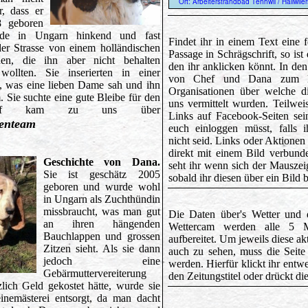
r, dass er
8 geboren
rde in Ungarn hinkend und fast
Findet ihr in einem Text eine f
der Strasse von einem holländischen
Passage in Schrägschrift, so ist
en, die ihn aber nicht behalten
den ihr anklicken könnt. In de
wollten. Sie inserierten in einer
von Chef und Dana zum Be
g, was eine lieben Dame sah und ihn
Organisationen über welche d
. Sie suchte eine gute Bleibe für den
uns vermittelt wurden. Teilwe
Chef kam zu uns über
Links auf Facebook-Seiten sein
enteam
euch einloggen müsst, falls 
nicht seid. Links oder Aktione
direkt mit einem Bild verbund
Geschichte von Dana.
seht ihr wenn sich der Mauszei
Sie ist geschätz 2005
sobald ihr diesen über ein Bild 
geboren und wurde wohl
in Ungarn als Zuchthündin
missbraucht, was man gut
Die Daten über's Wetter und 
an ihren hängenden
Wettercam werden alle 5 
Bauchlappen und grossen
aufbereitet. Um jeweils diese ak
Zitzen sieht. Als sie dann
auch zu sehen, muss die Seite
jedoch eine
werden. Hierfür klickt ihr entw
Gebärmuttervereiterung
den Zeitungstitel oder drückt di
lich Geld gekostet hätte, wurde sie
inemästerei entsorgt, da man dacht