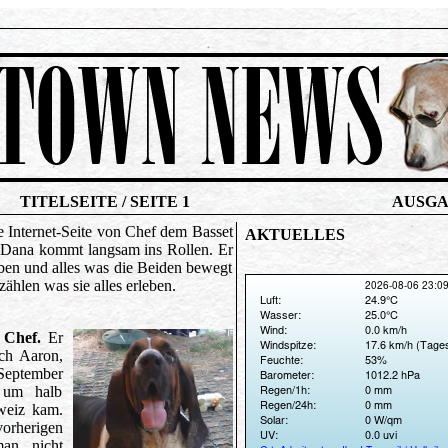
TITELSEITE / SEITE 1
AUSGA
e Internet-Seite von Chef dem Basset
AKTUELLES
 Dana kommt langsam ins Rollen. Er
ben und alles was die Beiden bewegt
zählen was sie alles erleben.
 Chef.
Er
ch Aaron,
 September
 um halb
weiz kam.
rherigen
an nicht