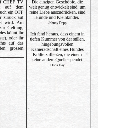
 auf CHEF TV
Die einzigen Geschöpfe, die
st auf dem
weit genug entwickelt sind, um
uch ein OFF
reine Liebe auszudrücken, sind
er zurück auf
Hunde und Kleinkinder.
et wird. Am
Johnny Depp
zur Geltung,
Dies könnt ihr
Ich fand heraus, dass einem in
te), oder ihr
tiefen Kummer von der stillen,
chts auf das
hingebungsvollen
den grossen
Kameradschaft eines Hundes
Kräfte zufließen, die einem
keine andere Quelle spendet.
Doris Day