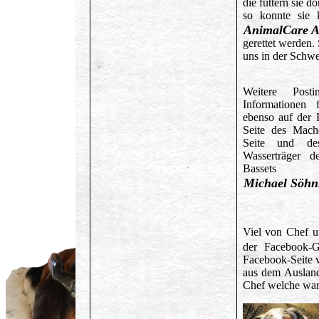
die füttern sie d
so konnte sie 
AnimalCare A
gerettet werden. 
uns in der Schwe
Weitere Post
Informationen f
ebenso auf der 
Seite des Mache
Seite und des
Wasserträger d
Bassets
Michael Söhn
Viel von Chef u
der Facebook-
Facebook-Seite 
aus dem Ausland
Chef welche war