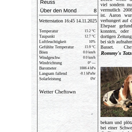
Reuss
viel sondern nu
vermutlich 200
Über den Mond
8
ist. Aaron wu
verhungert auf 
Ehepaar gefund
konnten, oder 
dortigen Zeitun
bei sich aufnahm
Basset. 
Rommy's Tatz
Wetter Cheftown
bekam und plötz
bei einer Schwe