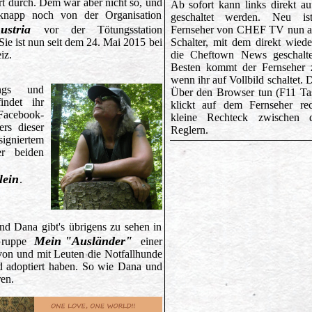
ort durch. Dem war aber nicht so, und
Ab sofort kann links direkt
knapp noch von der Organisation
geschaltet werden. Neu i
ustria
vor der Tötungsstation
Fernseher von CHEF TV nun a
Sie ist nun seit dem 24. Mai 2015 bei
Schalter, mit dem direkt wied
iz.
die Cheftown News geschalt
Besten kommt der Fernseher 
wenn ihr auf Vollbild schaltet. 
ings und
Über den Browser tun (F11 Tas
indet ihr
klickt auf dem Fernseher re
Facebook-
kleine Rechteck zwischen 
rs dieser
Reglern.
igniertem
er beiden
lein
.
nd Dana gibt's übrigens zu sehen in
Mein "Ausländer"
Gruppe
einer
von und mit Leuten die Notfallhunde
 adoptiert haben. So wie Dana und
en.